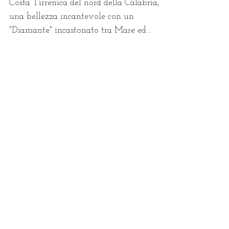
Costa Tirrenica del nord della Calabria,
una bellezza incantevole con un
"Diamante" incastonato tra Mare ed
entroerra. Salendo la costa,...
Post recenti
Gelato Malaga, il gusto della fusione di 2
culture
Il Gelato Artigianale: merenda, pasto, snack…