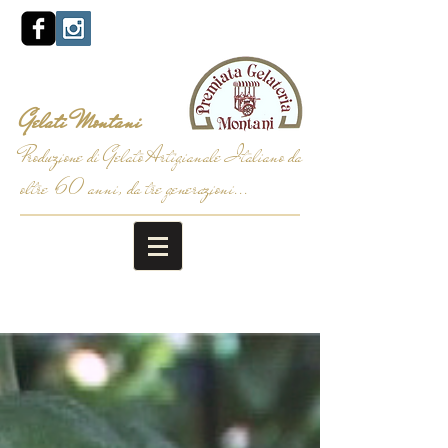
Gelati
Montani
Produzione di Gelato Artigianale Italiano da
oltre 60 anni, da tre generazioni...